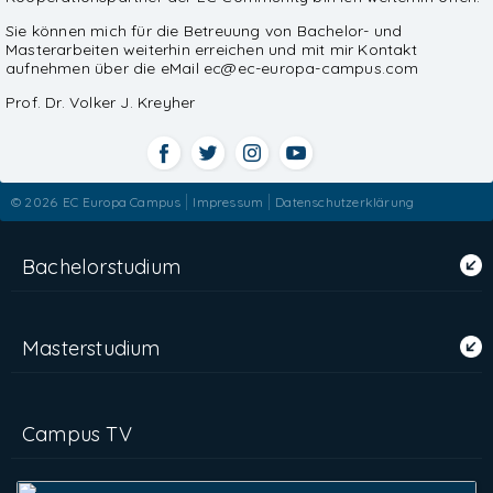
Sie können mich für die Betreuung von Bachelor- und
Masterarbeiten weiterhin erreichen und mit mir Kontakt
aufnehmen über die eMail ec@ec-europa-campus.com
Prof. Dr. Volker J. Kreyher
© 2026
EC Europa Campus
Impressum
Datenschutzerklärung
Bachelorstudium
Masterstudium
Campus TV