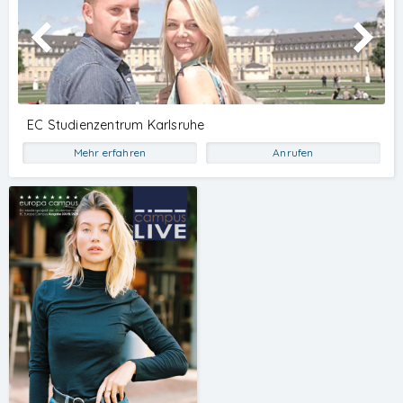
Studenten
EC Studienzentrum Karlsruhe
Mehr erfahren
Anrufen
© 2026
EC Europa Campus
Die Studiengänge im Dezentralen
Hochschulstudium der staatlichen
Hochschule Mittweida schließen mit
dem Bachelor of Arts bzw. Master of
Science ab.
Die Studiengänge sind durch die ZEvA
akkreditiert.