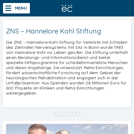
li
MENU
Abschluss einer staatlichen Hochschule
Akkreditiertes Bachelor- und Masterstudium nach dem Modell des Dezentralen
Bachelorstudium
Hochschul-studiums (DHS) der staatlichen Hochschule Mittweida
Masterstudium
ZNS – Hannelore Kohl Stiftung
Startseite
Profil
Die ZNS – Hannelore Kohl Stiftung für Verletzte mit Schäden
des Zentralen Nervensystems mit Sitz in Bonn wurde 1983
Bachelorstudium
von Hannelore Kohl ins Leben gerufen. Die Stiftung unterhält
einen Beratungs- und Informationsdienst und bietet
Masterstudium
spezielle Hilfsprogramme für schädelhirnverletzte Menschen
und deren Angehörige. Sie unterstützt Reha-Einrichtungen,
Studium
fördert wissenschaftliche Forschung auf dem Gebiet der
neurologischen Rehabilitation und engagiert sich in der
CampusTV
Unfallprävention. Aus Spenden wurden 28 Millionen Euro für
600 Projekte an Kliniken und Reha-Einrichtungen
EC-Partner
weitergegeben.
Events
Forschung
Aktuell
Sprachen