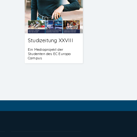
Studizeitung XXVIII
Ein Mediaprojekt der
Studenten des EC Europa
Campus