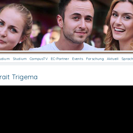
udium
Studium
CampusTV
EC-Partner
Events
Forschung
Aktuell
Sprac
rait Trigema