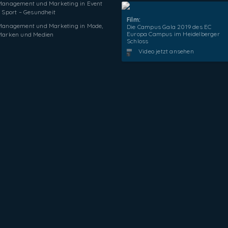
Management und Marketing in Event
 Sport – Gesundheit
Film:
Management und Marketing in Mode,
Die Campus Gala 2019 des EC
Europa Campus im Heidelberger
Marken und Medien
Schloss
Video jetzt ansehen