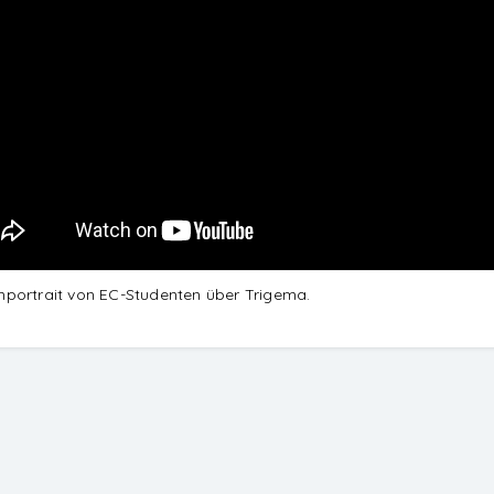
lmportrait von EC-Studenten über Trigema.