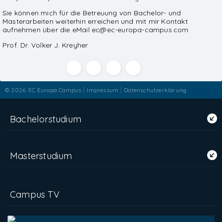
Sie können mich für die Betreuung von Bachelor- und
Masterarbeiten weiterhin erreichen und mit mir Kontakt
aufnehmen über die eMail ec@ec-europa-campus.com
Prof. Dr. Volker J. Kreyher
© 2026
EC Europa Campus
Impressum
Datenschutzerklärung
Bachelorstudium
Masterstudium
Campus TV