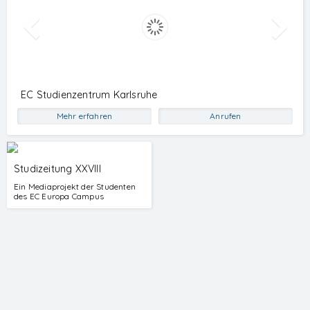
Studenten
EC Studienzentrum Karlsruhe
Mehr erfahren
Anrufen
© 2026
EC Europa Campus
Die Studiengänge im Dezentralen
Hochschulstudium der staatlichen
Studizeitung XXVIII
Hochschule Mittweida schließen mit
Ein Mediaprojekt der Studenten
dem Bachelor of Arts bzw. Master of
des EC Europa Campus
Science ab.
Die Studiengänge sind durch die ZEvA
akkreditiert.