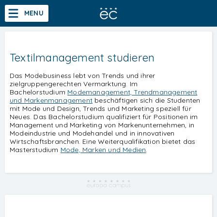
Abschluss einer staatlichen Hochschule
MENU
Akkreditiertes Bachelor- und Masterstudium nach dem Modell des Dezentralen
Hochschul-studiums (DHS) der staatlichen Hochschule Mittweida
Bachelorstudium
Masterstudium
Startseite
Textilmanagement studieren
Profil
Das Modebusiness lebt von Trends und ihrer
Bachelorstudium
zielgruppengerechten Vermarktung. Im
Bachelorstudium
Modemanagement, Trendmanagement
Masterstudium
und Markenmanagement
beschäftigen sich die Studenten
mit Mode und Design, Trends und Marketing speziell für
Studium
Neues. Das Bachelorstudium qualifiziert für Positionen im
Management und Marketing von Markenunternehmen, in
CampusTV
Modeindustrie und Modehandel und in innovativen
Wirtschaftsbranchen. Eine Weiterqualifikation bietet das
EC-Partner
Masterstudium
Mode, Marken und Medien
.
Events
Forschung
Aktuell
Sprachen