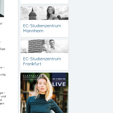
al
EC-Studienzentrum
Mannheim
-
 Spa
EC-Studienzentrum
Frankfurt
no –
gung
ge –
k und
d.
gen