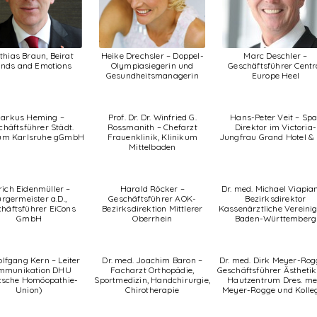
thias Braun, Beirat
Heike Drechsler – Doppel-
Marc Deschler –
ands and Emotions
Olympiasiegerin und
Geschäftsführer Centr
Gesundheitsmanagerin
Europe Heel
arkus Heming –
Prof. Dr. Dr. Winfried G.
Hans-Peter Veit – Spa
chäftsführer Städt.
Rossmanith – Chefarzt
Direktor im Victoria-
kum Karlsruhe gGmbH
Frauenklinik, Klinikum
Jungfrau Grand Hotel &
Mittelbaden
rich Eidenmüller –
Harald Röcker –
Dr. med. Michael Viapia
rgermeister a.D.,
Geschäftsführer AOK-
Bezirksdirektor
häftsführer EiCons
Bezirksdirektion Mittlerer
Kassenärztliche Vereini
GmbH
Oberrhein
Baden-Württemberg
olfgang Kern – Leiter
Dr. med. Joachim Baron –
Dr. med. Dirk Meyer-Rog
mmunikation DHU
Facharzt Orthopädie,
Geschäftsführer Ästheti
tsche Homöopathie-
Sportmedizin, Handchirurgie,
Hautzentrum Dres. me
Union)
Chirotherapie
Meyer-Rogge und Kolle