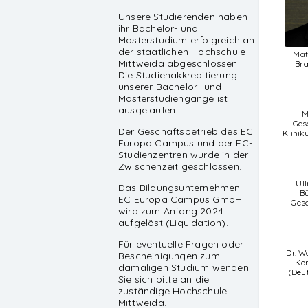
Unsere Studierenden haben
ihr Bachelor- und
Masterstudium erfolgreich an
der staatlichen Hochschule
Mat
Mittweida abgeschlossen.
Br
Die Studienakkreditierung
unserer Bachelor- und
Masterstudiengänge ist
ausgelaufen.
M
Ges
Der Geschäftsbetrieb des EC
Klini
Europa Campus und der EC-
Studienzentren wurde in der
Zwischenzeit geschlossen.
Ull
Das Bildungsunternehmen
Bü
EC Europa Campus GmbH
Gesc
wird zum Anfang 2024
aufgelöst (Liquidation).
Für eventuelle Fragen oder
Dr. W
Bescheinigungen zum
Ko
damaligen Studium wenden
(Deu
Sie sich bitte an die
zuständige Hochschule
Mittweida.