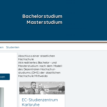
Bachelorstudium
Masterstudium
hen
Studenten
Abschluss einer staatlichen
Hochschule
Akkreditiertes Bachelor- und
Masterstudium nach dem Modell
des Dezentralen Hochschul-
studiums (DHS) der staatlichen
Hochschule Mittweida
ben
EC-Studienzentrum
Karlsruhe