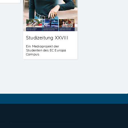
Studizeitung XXVIII
Ein Mediaprojekt der
Studenten des EC Europa
Campus