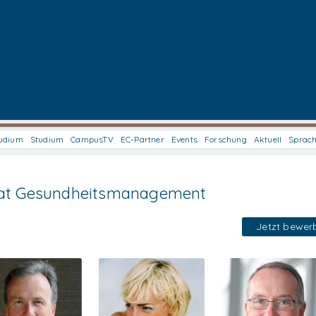
udium
Studium
CampusTV
EC-Partner
Events
Forschung
Aktuell
Sprac
rat Gesundheitsmanagement
Jetzt bewer