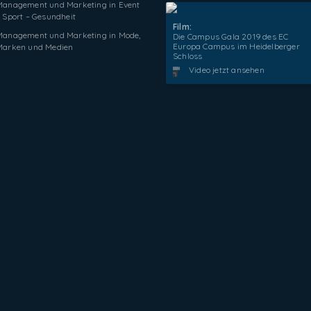
Management und Marketing in Event
 Sport – Gesundheit
Film:
Management und Marketing in Mode,
Die Campus Gala 2019 des EC
Europa Campus im Heidelberger
Marken und Medien
Schloss
Video jetzt ansehen