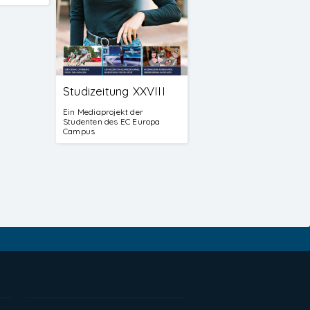
Studizeitung XXVIII
Ein Mediaprojekt der
Studenten des EC Europa
Campus