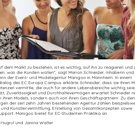
f dem Markt zu bestehen, ist es wichtig, auf ihn zu reagieren und 
en, was die Kunden wollen“, sagt Marion Schneider, Inhaberin und
rin der Event- und Modelagentur Manigoo in Mannheim. In einem
dialog des EC Europa Campus erklärte Schneider, dass sie ihren 
enzen vermittle, die auch für andere Lebensbereiche wichtig seie
tät, Zuverlässigkeit und Durchhaltevermögen erwartet Schneider n
n ihren Models, sondern auch von ihren Geschäftspartnern. Zu den
ngen der seit zehn Jahren bestehenden Agentur zählen beispielswe
 und Künstlervermittlung, Erstellung von Gesamtkonzepten sowie
upport. Manigoo bietet für EC-Studenten Praktika an.
Ertugrul und Janina Walter