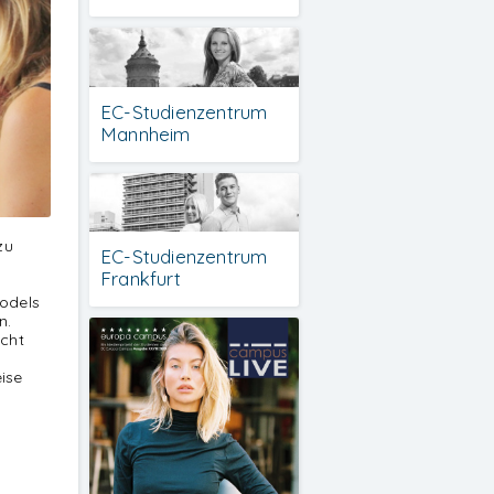
EC-Studienzentrum
Mannheim
zu
EC-Studienzentrum
Frankfurt
Models
n.
icht
ise