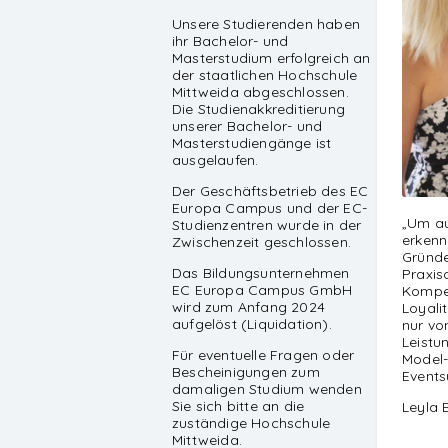
Unsere Studierenden haben
ihr Bachelor- und
Masterstudium erfolgreich an
der staatlichen Hochschule
Mittweida abgeschlossen.
Die Studienakkreditierung
unserer Bachelor- und
Masterstudiengänge ist
ausgelaufen.
Der Geschäftsbetrieb des EC
Europa Campus und der EC-
„Um au
Studienzentren wurde in der
erkenn
Zwischenzeit geschlossen.
Gründe
Das Bildungsunternehmen
Praxis
EC Europa Campus GmbH
Kompet
wird zum Anfang 2024
Loyali
aufgelöst (Liquidation).
nur vo
Leistu
Für eventuelle Fragen oder
Model-
Bescheinigungen zum
Events
damaligen Studium wenden
Sie sich bitte an die
Leyla 
zuständige Hochschule
Mittweida.