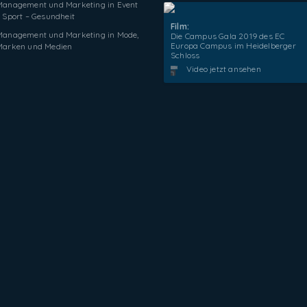
Management und Marketing in Event
 Sport – Gesundheit
Film:
Management und Marketing in Mode,
Die Campus Gala 2019 des EC
Europa Campus im Heidelberger
Marken und Medien
Schloss
Video jetzt ansehen