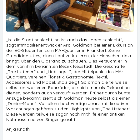
Studenten
„Ist die Stadt schlecht, so ist auch das Leben schlecht“,
sagt Immobilienentwickler Ardi Goldman bei einer Exkursion
der EC-Studenten zum MA-Quartier in Frankfurt. Seine
Grundidee ist es, einen Lauf zu kreieren, der Menschen dazu
© 2026
EC Europa Campus
bringt, über den Glasrand zu schauen. Dies versucht er in
dem von ihm benannten Bezirk Neustadt. Die Geschäfte
Die Studiengänge im Dezentralen
„The Listener“ und „Lieblings…“, der Mittelpunkt des MA-
Hochschulstudium der staatlichen
Quartiers, vereinen Floristik, Gastronomie, Textil,
Hochschule Mittweida schließen mit
Accessoires und Möbel. Stolz zeigt Goldman die teilweise
dem Bachelor of Arts bzw. Master of
selbst entworfenen Fahrräder, die nicht nur als Dekoration
Science ab.
dienen, sondern auch verkauft werden. Früher durch bunte
Anzüge bekannt, sieht sich Goldman heute selbst als einen
Die Studiengänge sind durch die ZEvA
„Denim-Mann“. Vor allem hochwertige Jeans mit kreativen
akkreditiert.
Waschungen gehören zu den Highlights von „The Listener“.
Diese werden teilweise sogar noch mithilfe einer antiken
Nähmaschine von Singer genäht.
Anja Knoth