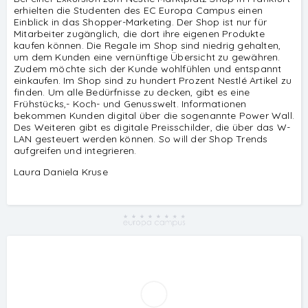
erhielten die Studenten des EC Europa Campus einen
Studenten
Einblick in das Shopper-Marketing. Der Shop ist nur für
Mitarbeiter zugänglich, die dort ihre eigenen Produkte
kaufen können. Die Regale im Shop sind niedrig gehalten,
um dem Kunden eine vernünftige Übersicht zu gewähren.
Zudem möchte sich der Kunde wohlfühlen und entspannt
einkaufen. Im Shop sind zu hundert Prozent Nestlé Artikel zu
finden. Um alle Bedürfnisse zu decken, gibt es eine
Frühstücks,- Koch- und Genusswelt. Informationen
bekommen Kunden digital über die sogenannte Power Wall.
Des Weiteren gibt es digitale Preisschilder, die über das W-
© 2026
EC Europa Campus
LAN gesteuert werden können. So will der Shop Trends
aufgreifen und integrieren.
Die Studiengänge im Dezentralen
Hochschulstudium der staatlichen
Laura Daniela Kruse
Hochschule Mittweida schließen mit
dem Bachelor of Arts bzw. Master of
Science ab.
Die Studiengänge sind durch die ZEvA
akkreditiert.