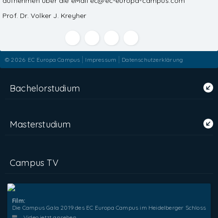
aufnehmen über die eMail ec@ec-europa-campus.com
Prof. Dr. Volker J. Kreyher
© 2026
EC Europa Campus
Impressum
Datenschutzerklärung
Bachelorstudium
Masterstudium
Campus TV
Film:
Die Campus Gala 2019 des EC Europa Campus im Heidelberger Schloss
Video jetzt ansehen